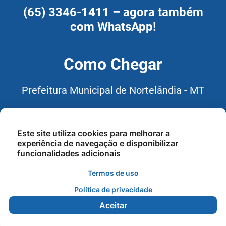
(65) 3346-1411 – agora também
com WhatsApp!
Como Chegar
Prefeitura Municipal de Nortelândia - MT
Rua: Avenida Prefeito João
Macaúba, N° 1140, Bairro: Centro,
Este site utiliza cookies para melhorar a
CEP: 78.430-000
experiência de navegação e disponibilizar
funcionalidades adicionais
Termos de uso
Política de privacidade
Aceitar