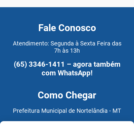
Fale Conosco
Atendimento: Segunda à Sexta Feira das
7h às 13h
(65) 3346-1411 – agora também
com WhatsApp!
Como Chegar
Prefeitura Municipal de Nortelândia - MT
Rua: Avenida Prefeito João
Macaúba, N° 1140, Bairro: Centro,