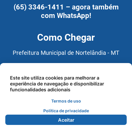
(65) 3346-1411 – agora também
com WhatsApp!
Como Chegar
Prefeitura Municipal de Nortelândia - MT
Rua: Avenida Prefeito João
Macaúba, N° 1140, Bairro: Centro,
Este site utiliza cookies para melhorar a
CEP: 78.430-000
experiência de navegação e disponibilizar
funcionalidades adicionais
Termos de uso
Política de privacidade
Aceitar