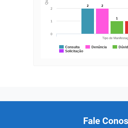
2
2
2
1
1
0
Tipo de Manifesta
Consulta
Denúncia
Dúvi
Solicitação
Fale Cono