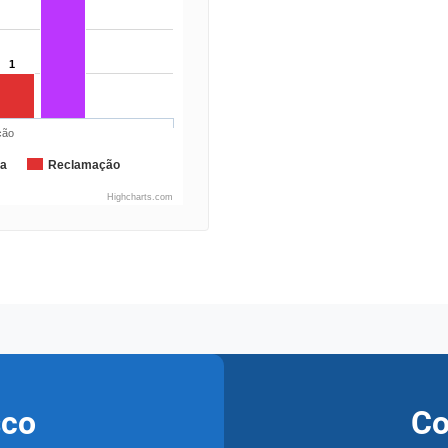
1
ção
da
Reclamação
Highcharts.com
sco
Co