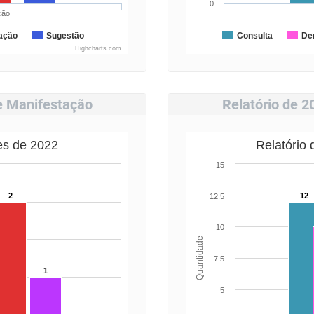
0
ção
ação
Sugestão
Consulta
De
Highcharts.com
de Manifestação
Relatório de 2
es de 2022
Relatório
15
2
12
12.5
10
Quantidade
7.5
1
5