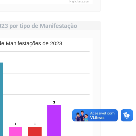
Highcharts.com
023 por tipo de Manifestação
 de Manifestações de 2023
3
1
1