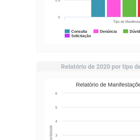
0.5
0
Tipo de Manifest
Consulta
Denúncia
Dúvi
Solicitação
Relatório de 2020 por tipo 
Relatório de Manifestaçõ
6
5
4
Quantidade
3