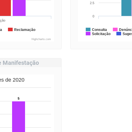
2.5
0
ação
da
Reclamação
Consulta
Denúnc
Solicitação
Suge
Highcharts.com
de Manifestação
es de 2020
5