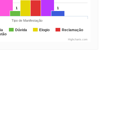
1
1
Tipo de Manifestação
ia
Dúvida
Elogio
Reclamação
stão
Highcharts.com