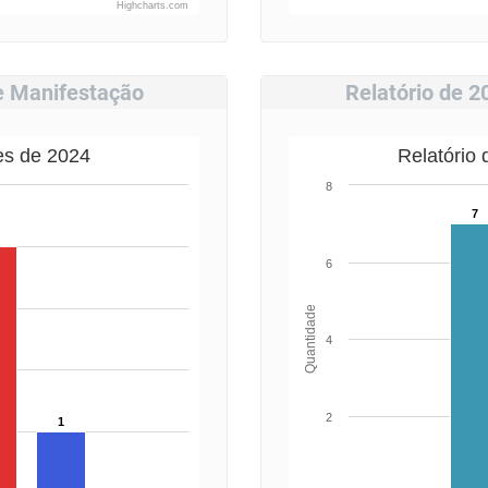
Highcharts.com
de Manifestação
Relatório de 2
es de 2024
Relatório
8
7
6
Quantidade
4
2
1