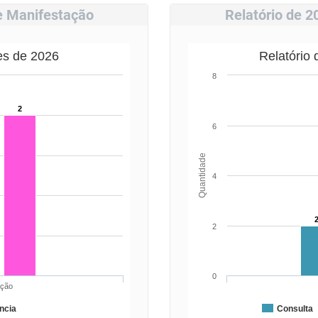
de Manifestação
Relatório de 2
es de 2026
Relatório
8
2
6
Quantidade
4
2
0
ação
ncia
Consulta