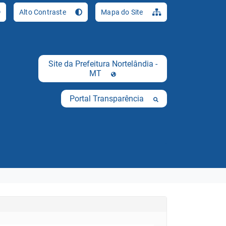
Ir para o conteúdo [al
Alto Contraste
Mapa do Site
Site da Prefeitura Nortelândia -
MT
Portal Transparência